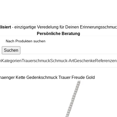
htem 925 Sterling Silber, mit hochwertiger 18K Vergoldung o
isiert
- einzigartige Veredelung für Deinen Erinnerungsschmu
Persönliche Beratung
Suchen
n
Kategorien
Trauerschmuck
Schmuck-Art
Geschenke
Referenzen