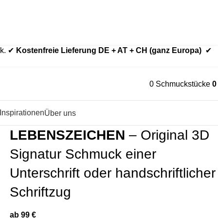
der aus Echtgold.
Edelstahl nur bei ausdrücklich gewählter Variante.
ck. ✔
Kostenfreie Lieferung DE + AT + CH (ganz Europa)
✔
0
Schmuckstücke
Inspirationen
Über uns
LEBENSZEICHEN
– Original 3D
Signatur Schmuck einer
Unterschrift oder handschriftlicher
Schriftzug
ab
99
€