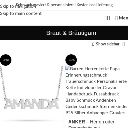
Schmuck graviert & personalisiert | Kostenlose Lieferung
Skip to navigation
Kein
billiger Edelstahl als Standard – wir fertigen aus echtem 925 Sterling
Skip to main content
Silber, mit hochwertiger 18K Vergoldung oder aus Echtgold.
Edelstahl nur bei
Men
ausdrücklich gewählter Variante.
Braut & Bräutigam
Show sidebar
-34%
-30%
ANKER
– Herren oder