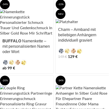
-34%
-13%
NEU
Charm – Armband mit
beliebigen Anhängern
indidviduell graviert
BUFFALO
Namenkette –
mit personalisierten Namen
oder Wort
129
€
149
€
ab
99
€
-20%
-34%