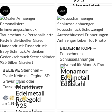
-30%
-22%
BILDER IM KOPF
–
Fotoschmuck
Schlüsselanhänger
universal für Mann & Frau
BELIEVE
Sternchen –
Ovale Kette mit Orginal 3D
Gravur Hand oder
69
€
89
€
Fussabdruck & Namen
ab
119
€