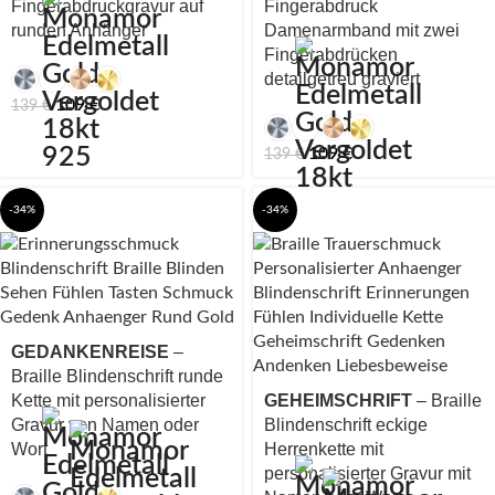
Fingerabdruckgravur auf
Fingerabdruck
runden Anhänger
Damenarmband mit zwei
Fingerabdrücken
detailgetreu graviert
109
€
139
€
109
€
139
€
-34%
-34%
GEDANKENREISE
–
Braille Blindenschrift runde
Kette mit personalisierter
GEHEIMSCHRIFT
– Braille
Gravur von Namen oder
Blindenschrift eckige
Wort
Herrenkette mit
personalisierter Gravur mit