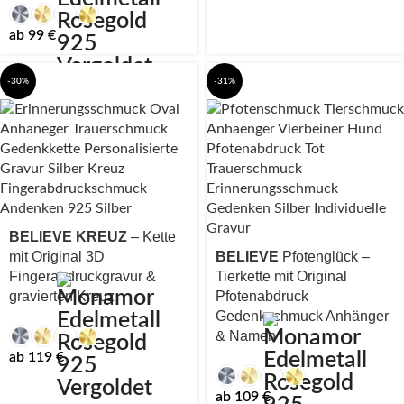
ab
99
€
-30%
-31%
BELIEVE KREUZ
– Kette
mit Original 3D
BELIEVE
Pfotenglück –
Fingerabdruckgravur &
Tierkette mit Original
gravierten Kreuz
Pfotenabdruck
Gedenkschmuck Anhänger
& Namen
ab
119
€
ab
109
€