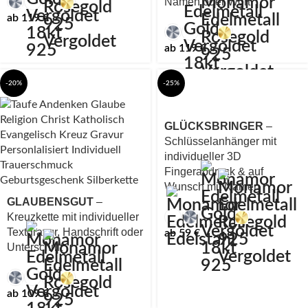
Namen oder Wort
ab
119
€
ab
119
€
-20%
-25%
GLÜCKSBRINGER
–
Schlüsselanhänger mit
individueller 3D
Fingerabdruck & auf
Wunsch mit Namen
GLAUBENSGUT
–
Kreuzkette mit individueller
Textgravur, Handschrift oder
ab
59
€
Unterschrift
ab
109
€