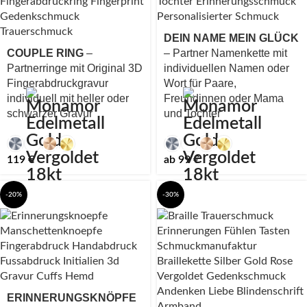
DEIN NAME MEIN GLÜCK
COUPLE RING
–
– Partner Namenkette mit
Partnerringe mit Original 3D
individuellen Namen oder
Fingerabdruckgravur
Wort für Paare,
individuell mit heller oder
Freundinnen oder Mama
schwarzer Gravur
und Tochter
119
€
ab
99
€
-20%
-30%
ERINNERUNGSKNÖPFE