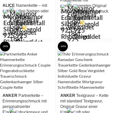
Frauenkette mit
ALICE
Namenkette – mit
personalisiereten Original
individuellen Namen oder
3D Fuß oder Handabdruck
Wort
ab
119
€
ab
99
€
-30%
-34%
ANKER
Partnerkette –
ANKER
Textgravur – Kette
Erinnerungsschmuck mit
mit standard Textgravur,
personalisierter
Original Gravur einer
Fingerabdruckgravur und
Unterschrift oder