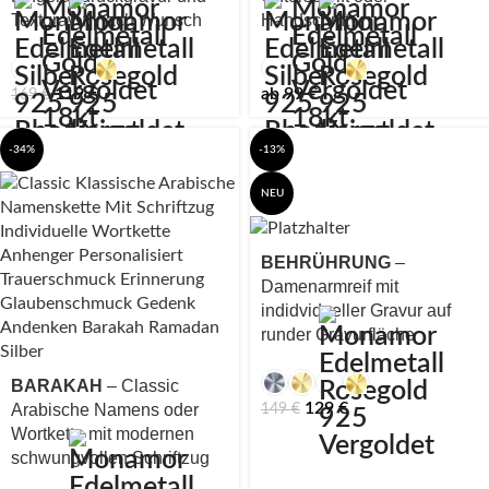
Textgravur nach Wunsch
Handschrift
119
€
ab
99
€
169
€
-34%
-13%
NEU
BEHRÜHRUNG
–
Damenarmreif mit
indidvidueller Gravur auf
runder Gravurfläche
BARAKAH
– Classic
129
€
149
€
Arabische Namens oder
Wortkette mit modernen
schwungvollen Schriftzug