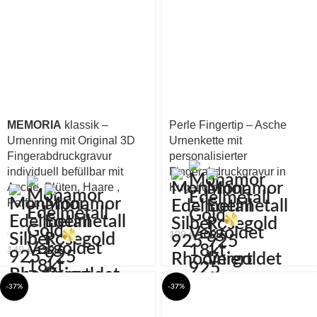
MEMORIA
klassik –
Perle Fingertip – Asche
Urnenring mit Original 3D
Urnenkette mit
Fingerabdruckgravur
personalisierter
individuell befüllbar mit
Fingerabdruckgravur in
Asche, Blüten, Haare ,
Kugelform
Parfüm
109
€
139
€
129
€
149
€
-37%
-37%