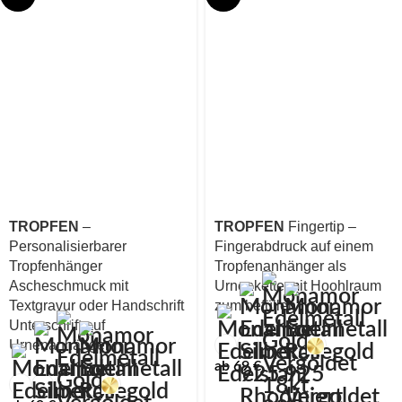
TROPFEN
–
TROPFEN
Fingertip –
Personalisierbarer
Fingerabdruck auf einem
Tropfenhänger
Tropfenanhänger als
Ascheschmuck mit
Urnenkette mit Hoohlraum
Textgravur oder Handschrift
zum befüllen
Unterschrift auf
Urnenanhänger
ab
69
€