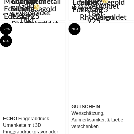
ab
69
€
ab
69
€
-22%
NEU
NEU
GUTSCHEIN
–
Wertschätzung,
ECHO
Fingerabdruck –
Aufmerksamkeit & Liebe
Urnenkette mit 3D
verschenken
Fingerabdruckgravur oder