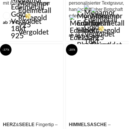
mit individueller Gravur
personalisierter Textgravur,
handschriftlicher Botschaft
oder original Unterschrift
ab
79
€
ab
69
€
-37%
-20%
HERZ
&
SEELE
Fingertip –
HIMMELSASCHE
–