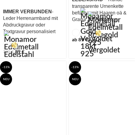
transparente Urnenkette
IMMER VERBUNDEN
-
befüllbar mit Haaren oä &
Leder Herrenarmband mit
Gravur am Au
ß
enring
Abdruckgravur oder
Textgravur personalisiert
ab
89
€
89
€
129
€
-13%
-13%
NEU
NEU