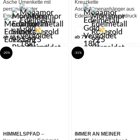
Asche Urnenkette mit
Kreuzkette
personalisierter
Asche/Urnenanhänger aus
Fingerabdruckgravur
Edelstahl mit Fingerabdruck
ab
69
€
ab
79
€
-20%
-31%
HIMMELSPFAD
–
IMMER AN MEINER