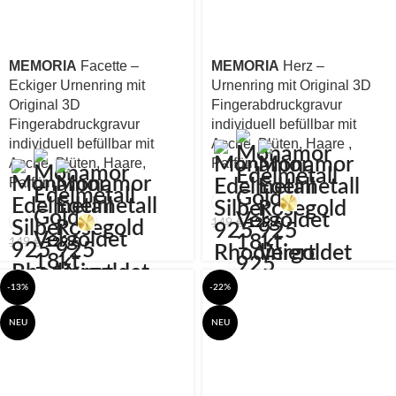
MEMORIA
Facette –
MEMORIA
Herz –
Eckiger Urnenring mit
Urnenring mit Original 3D
Original 3D
Fingerabdruckgravur
Fingerabdruckgravur
individuell befüllbar mit
individuell befüllbar mit
Asche, Blüten, Haare ,
Asche, Blüten, Haare,
Parfüm
Parfüm
129
€
149
€
129
€
149
€
-13%
-22%
NEU
NEU