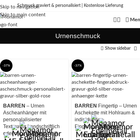
Schmuck graviert & personalisiert | Kostenlose Lieferung
Skip to navigation
Kein
billiger Edelstahl als Standard – wir fertigen aus echtem 925 Sterling
Skip to main content
Silber, mit hochwertiger 18K Vergoldung oder aus Echtgold.
Edelstahl nur bei
Men
ausdrücklich gewählter Variante.
Urnenschmuck
Show sidebar
-37%
-37%
BARREN
– Urnen
BARREN
Fingertip – Urnen
Ascheanhänger mit
Aschekette mit Hohlraum &
personalalisierter
individuellen
Textgravur handschriftlich
Fingerabdruckgravur
oder original Unterschrift