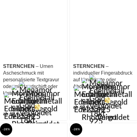
STERNCHEN
– Urnen
STERNCHEN
–
Ascheschmuck mit
individueller Fingerabdruck
personalisierte Textgravur
auf Urnenkette oder
oder mit Handschirft oder
Abdruck nach Wahl
Unterschrift
ab
69
€
ab
69
€
-28%
-28%