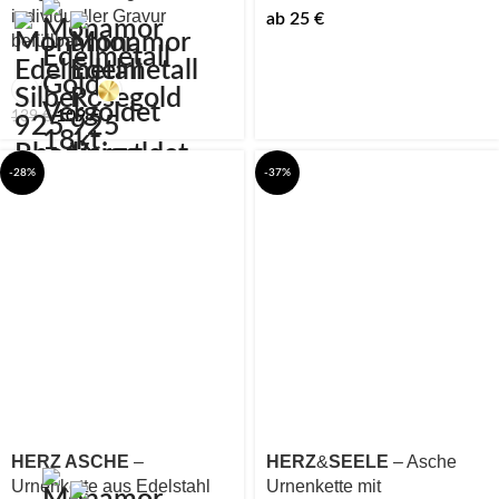
individueller Gravur
ab
25
€
befüllbar
109
€
139
€
-28%
-37%
HERZ ASCHE
–
HERZ
&
SEELE
– Asche
Urnenkette aus Edelstahl
Urnenkette mit