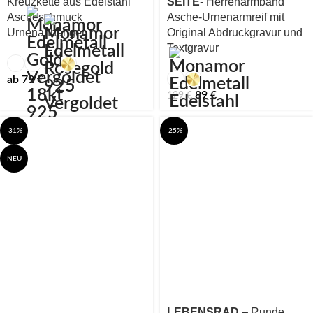
Kreuzkette aus Edelstahl
SEITE
- Herrenarmband
Ascheschmuck
Asche-Urnenarmreif mit
Urnenanhänger
Original Abdruckgravur und
Textgravur
ab
79
€
89
€
129
€
-31%
-25%
NEU
LEBENSRAD
– Runde