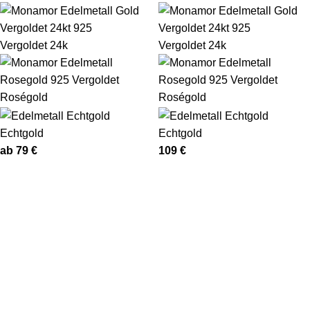
Vergoldet 24k
Vergoldet 24k
Roségold
Roségold
Echtgold
Echtgold
ab
79
€
109
€
Kategorien
Trauerschmuck
Fingerabdruck Schmuck
Pfotenabdruck Schmuck
Sternenkinder Schmuck
Lebensbaum Schmuck
Sonderanfertigungen
Familien Bundles