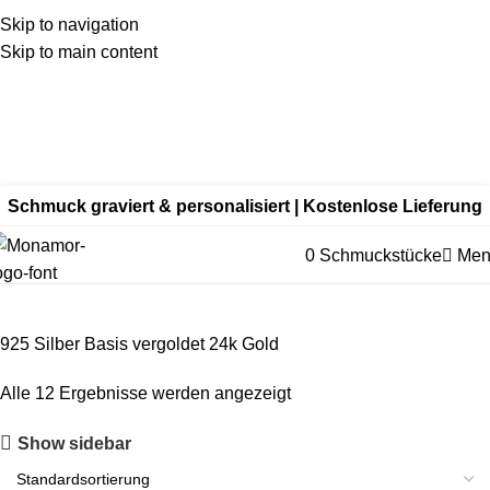
Skip to navigation
Skip to main content
Kein
billiger Edelstahl als Standard – wir fertigen aus
echtem 925 Sterling Silber, mit hochwertiger 18K
Vergoldung oder aus Echtgold.
Edelstahl nur bei ausdrücklich
gewählter Variante.
Schmuck graviert & personalisiert | Kostenlose Lieferung
0
Schmuckstücke
Men
Vergoldet 24k
925 Silber Basis vergoldet 24k Gold
Alle 12 Ergebnisse werden angezeigt
Show sidebar