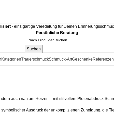
htem 925 Sterling Silber, mit hochwertiger 18K Vergoldung o
isiert
- einzigartige Veredelung für Deinen Erinnerungsschmu
Persönliche Beratung
Suchen
n
Kategorien
Trauerschmuck
Schmuck-Art
Geschenke
Referenzen
sondern auch nah am Herzen – mit stilvollem Pfotenabdruck Sch
 symbolischer Ausdruck der unkomplizierten Zuneigung, die Ti