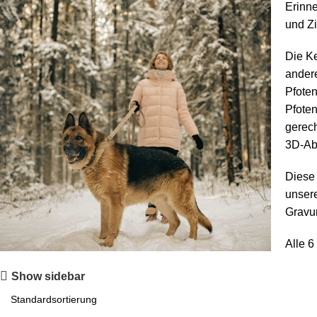
Erinne
und Zi
Die Ke
andere
Pfoten
Pfoten
gerech
3D-Abd
Diese 
unsere
Gravur
Alle 
Show sidebar