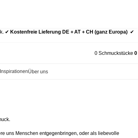
der aus Echtgold.
Edelstahl nur bei ausdrücklich gewählter Variante.
ck. ✔
Kostenfreie Lieferung DE + AT + CH (ganz Europa)
✔
0
Schmuckstücke
Inspirationen
Über uns
muck.
ere uns Menschen entgegenbringen, oder als liebevolle