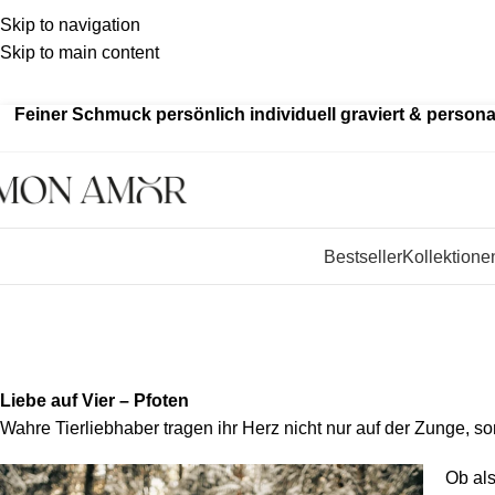
Skip to navigation
Skip to main content
Kein
billiger Edelstahl als Standard – wir fertigen aus ec
Feiner Schmuck persönlich individuell graviert & personal
Bestseller
Kollektione
Pfotenabdruck Schmuck
Liebe auf Vier – Pfoten
Wahre Tierliebhaber tragen ihr Herz nicht nur auf der Zunge, 
Ob als