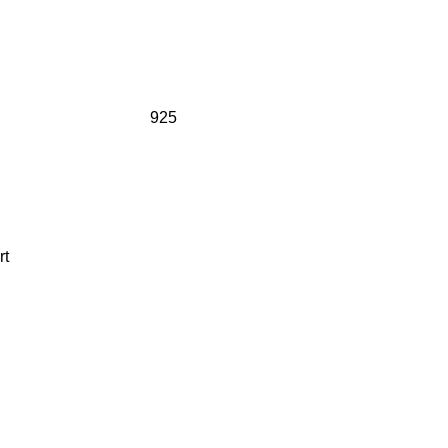
925
rt