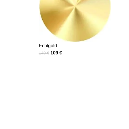
Echtgold
109
€
149
€