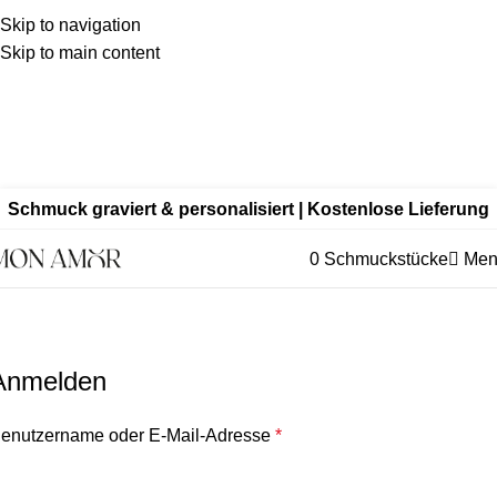
Skip to navigation
Skip to main content
Kein
billiger Edelstahl als Standard – wir fertigen aus
echtem 925 Sterling Silber, mit hochwertiger 18K
Vergoldung oder aus Echtgold.
Edelstahl nur bei ausdrücklich
gewählter Variante.
Schmuck graviert & personalisiert | Kostenlose Lieferung
0
Schmuckstücke
Men
Mein Konto
Startseite
»
Mein Konto
Anmelden
enutzername oder E-Mail-Adresse
*