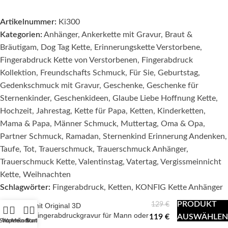
Artikelnummer:
Ki300
Kategorien:
Anhänger
,
Ankerkette mit Gravur
,
Braut &
Bräutigam
,
Dog Tag Kette
,
Erinnerungskette Verstorbene
,
Fingerabdruck Kette von Verstorbenen
,
Fingerabdruck
Kollektion
,
Freundschafts Schmuck
,
Für Sie
,
Geburtstag
,
Gedenkschmuck mit Gravur
,
Geschenke
,
Geschenke für
Sternenkinder
,
Geschenkideen
,
Glaube Liebe Hoffnung Kette
,
Hochzeit
,
Jahrestag
,
Kette für Papa
,
Ketten
,
Kinderketten
,
Mama & Papa
,
Männer Schmuck
,
Muttertag
,
Oma & Opa
,
Partner Schmuck
,
Ramadan
,
Sternenkind Erinnerung Andenken
,
Taufe
,
Tot
,
Trauerschmuck
,
Trauerschmuck Anhänger
,
Trauerschmuck Kette
,
Valentinstag
,
Vatertag
,
Vergissmeinnicht
Kette
,
Weihnachten
Schlagwörter:
Fingerabdruck
,
Ketten
,
KONFIG Kette Anhänger
KEEPSAKE
military – Fullprint Kette
PRODUKT
129
€
mit Original 3D
KATEGORIEN
Fingerabdruckgravur für Mann oder
119
€
AUSWÄHLEN
Shop
Warenkorb
Mein Konto
Start
Frau