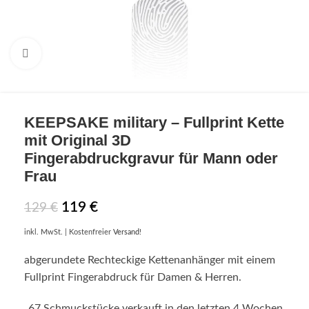
Click to enlarge
KEEPSAKE
military – Fullprint Kette
mit Original 3D
Fingerabdruckgravur für Mann oder
Frau
119
€
129
€
inkl. MwSt.
| Kostenfreier
Versand
!
abgerundete Rechteckige Kettenanhänger mit einem
Fullprint Fingerabdruck für Damen & Herren.
67
Schmuckstücke verkauft in den letzten 4 Wochen