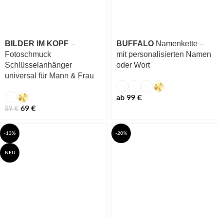
BILDER IM KOPF
–
BUFFALO
Namenkette –
Fotoschmuck
mit personalisierten Namen
Schlüsselanhänger
oder Wort
universal für Mann & Frau
ab
99
€
69
€
89
€
-13%
-20%
NEU