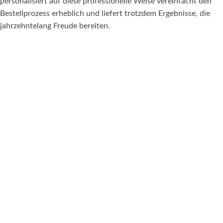
personalisiert auf diese professionelle Weise vereinfacht den
Bestellprozess erheblich und liefert trotzdem Ergebnisse, die
jahrzehntelang Freude bereiten.
KATEGORIEN
Trauerschmuck
Fingerabdruck Schmuck
Pfotenabdruck Schmuck
Sternenkinder Schmuck
Lebensbaum Schmuck
Sonderanfertigungen
Familien Bundles
INFORMATION
FAQ
Material & Qualität
Ringgroessen