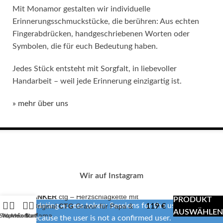
Mit Monamor gestalten wir individuelle
Erinnerungsschmuckstücke, die berühren: Aus echten
Fingerabdrücken, handgeschriebenen Worten oder
Symbolen, die für euch Bedeutung haben.
Jedes Stück entsteht mit Sorgfalt, in liebevoller
Handarbeit – weil jede Erinnerung einzigartig ist.
» mehr über uns
Wir auf Instagram
ANKER
ctg – Herzschlagkette mit
PRODUKT
Error validating access token: Sessions for the user are not
Original
CTG
Gravur für Papa &
119
€
AUSWÄHLEN
Mama
Shop
Warenkorb
Mein Konto
Start
allowed because the user is not a confirmed user.