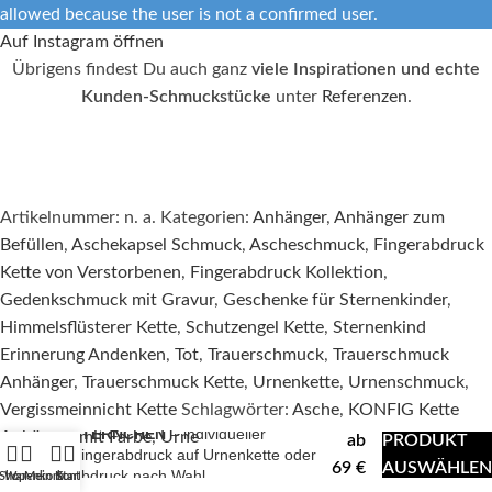
allowed because the user is not a confirmed user.
Auf Instagram öffnen
Übrigens findest Du auch ganz
viele Inspirationen und echte
Kunden-Schmuckstücke
unter
Referenzen
.
Artikelnummer:
n. a.
Kategorien:
Anhänger
,
Anhänger zum
Befüllen
,
Aschekapsel Schmuck
,
Ascheschmuck
,
Fingerabdruck
Kette von Verstorbenen
,
Fingerabdruck Kollektion
,
Gedenkschmuck mit Gravur
,
Geschenke für Sternenkinder
,
Himmelsflüsterer Kette
,
Schutzengel Kette
,
Sternenkind
Erinnerung Andenken
,
Tot
,
Trauerschmuck
,
Trauerschmuck
Anhänger
,
Trauerschmuck Kette
,
Urnenkette
,
Urnenschmuck
,
Vergissmeinnicht Kette
Schlagwörter:
Asche
,
KONFIG Kette
STERNCHEN
– individueller
Anhänger mit Farbe
,
Urne
ab
PRODUKT
Fingerabdruck auf Urnenkette oder
69
€
AUSWÄHLEN
Abdruck nach Wahl
Shop
Warenkorb
Mein Konto
Start
KATEGORIEN