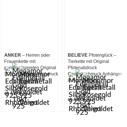
ANKER
– Herren oder
BELIEVE
Pfotenglück –
Frauenkette mit
Tierkette mit Original
personalisiereten Original
Pfotenabdruck
3D Fuß oder Handabdruck
Gedenkschmuck Anhänger
& Namen
ab
119
€
ab
109
€