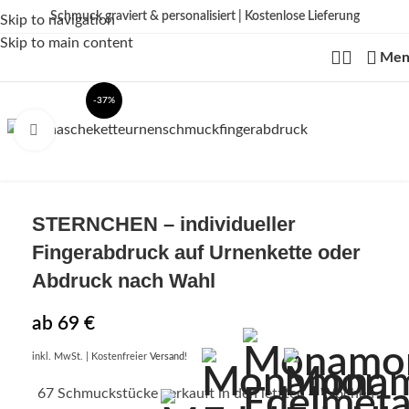
Schmuck graviert & personalisiert | Kostenlose Lieferung
Skip to navigation
Kein
billiger Edelstahl als Standard – wir fertigen aus echtem 925 Sterling
Skip to main content
Silber, mit hochwertiger 18K Vergoldung oder aus Echtgold.
Edelstahl nur bei
Men
ausdrücklich gewählter Variante.
-37%
Click to enlarge
STERNCHEN
– individueller
Fingerabdruck auf Urnenkette oder
Abdruck nach Wahl
ab
69
€
inkl. MwSt.
| Kostenfreier
Versand
!
67
Schmuckstücke verkauft in den letzten 4 Wochen