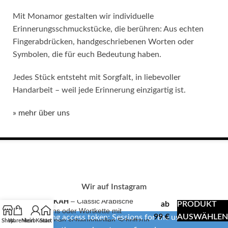
Mit Monamor gestalten wir individuelle
Erinnerungsschmuckstücke, die berühren: Aus echten
Fingerabdrücken, handgeschriebenen Worten oder
Symbolen, die für euch Bedeutung haben.
Jedes Stück entsteht mit Sorgfalt, in liebevoller
Handarbeit – weil jede Erinnerung einzigartig ist.
» mehr über uns
Wir auf Instagram
BARAKAH
– Classic Arabische
ab
PRODUKT
Namens oder Wortkette mit
99
€
AUSWÄHLEN
Error validating access token: Sessions for the user are not
modernen schwungvollen Schriftzug
Shop
Warenkorb
Mein Konto
Start