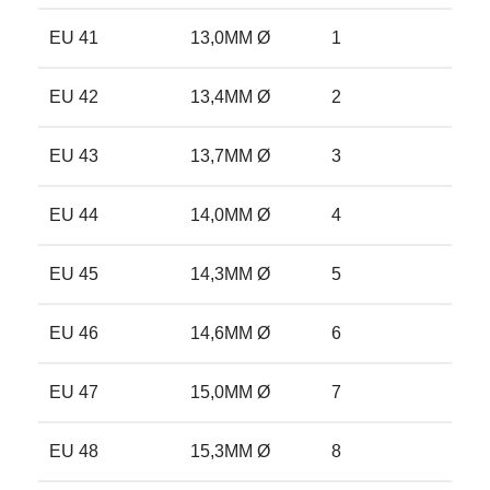
EU 41
13,0MM Ø
1
2
EU 42
13,4MM Ø
2
2.
EU 43
13,7MM Ø
3
2.
EU 44
14,0MM Ø
4
3
EU 45
14,3MM Ø
5
3.
EU 46
14,6MM Ø
6
3.
EU 47
15,0MM Ø
7
4
EU 48
15,3MM Ø
8
4.