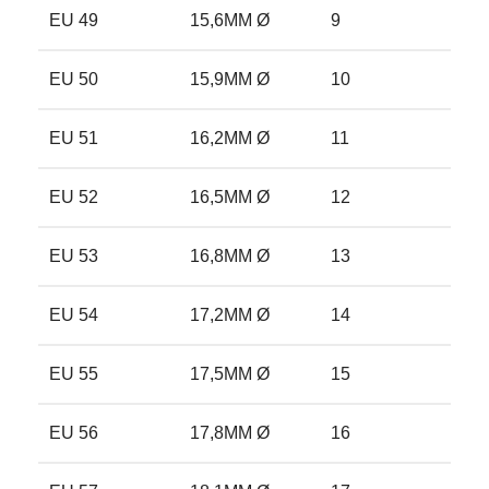
EU 49
15,6MM Ø
9
5
EU 50
15,9MM Ø
10
5.
EU 51
16,2MM Ø
11
5.
EU 52
16,5MM Ø
12
6
EU 53
16,8MM Ø
13
6.
EU 54
17,2MM Ø
14
7
EU 55
17,5MM Ø
15
7.
EU 56
17,8MM Ø
16
7.