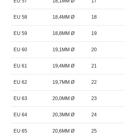
EU 57
18,1MM Ø
17
8
EU 58
18,4MM Ø
18
8.
EU 59
18,8MM Ø
19
8.
EU 60
19,1MM Ø
20
9
EU 61
19,4MM Ø
21
9.
EU 62
19,7MM Ø
22
1
EU 63
20,0MM Ø
23
10
EU 64
20,3MM Ø
24
10
EU 65
20,6MM Ø
25
1