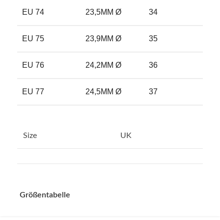
EU 74
23,5MM Ø
34
14
EU 75
23,9MM Ø
35
14
EU 76
24,2MM Ø
36
1
EU 77
24,5MM Ø
37
15
Size
UK
Größentabelle