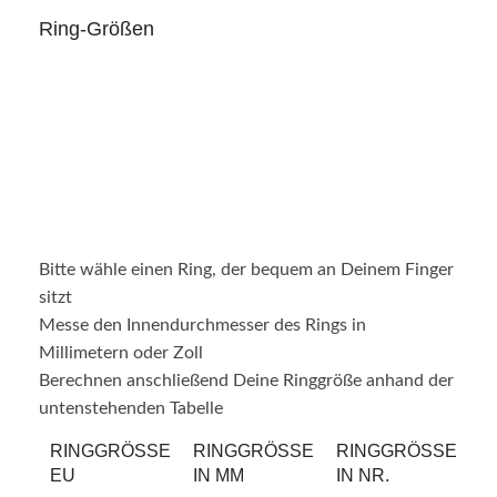
Ring-Größen
Bitte wähle einen Ring, der bequem an Deinem Finger
sitzt
Messe den Innendurchmesser des Rings in
Millimetern oder Zoll
Berechnen anschließend Deine Ringgröße anhand der
untenstehenden Tabelle
RINGGRÖSSE E
RINGGRÖSSE I
RINGGRÖSSE I
R
U
N MM
N NR.
S