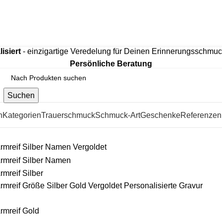
htem 925 Sterling Silber, mit hochwertiger 18K Vergoldung o
isiert
- einzigartige Veredelung für Deinen Erinnerungsschmu
Persönliche Beratung
Suchen
n
Kategorien
Trauerschmuck
Schmuck-Art
Geschenke
Referenzen