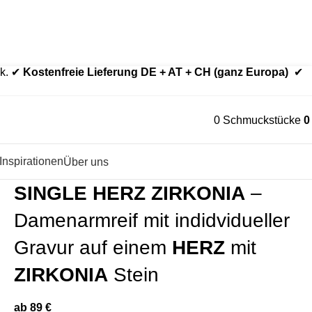
der aus Echtgold.
Edelstahl nur bei ausdrücklich gewählter Variante.
ck. ✔
Kostenfreie Lieferung DE + AT + CH (ganz Europa)
✔
0
Schmuckstücke
Inspirationen
Über uns
SINGLE HERZ ZIRKONIA
–
Damenarmreif mit indidvidueller
Gravur auf einem
HERZ
mit
ZIRKONIA
Stein
ab
89
€