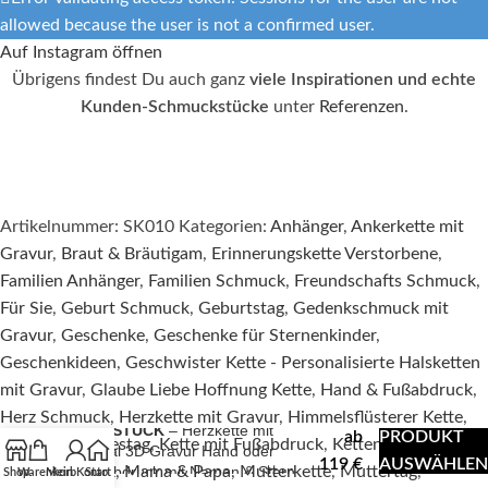
allowed because the user is not a confirmed user.
Auf Instagram öffnen
Übrigens findest Du auch ganz
viele Inspirationen und echte
Kunden-Schmuckstücke
unter
Referenzen
.
Artikelnummer:
SK010
Kategorien:
Anhänger
,
Ankerkette mit
Gravur
,
Braut & Bräutigam
,
Erinnerungskette Verstorbene
,
Familien Anhänger
,
Familien Schmuck
,
Freundschafts Schmuck
,
Für Sie
,
Geburt Schmuck
,
Geburtstag
,
Gedenkschmuck mit
Gravur
,
Geschenke
,
Geschenke für Sternenkinder
,
Geschenkideen
,
Geschwister Kette - Personalisierte Halsketten
mit Gravur
,
Glaube Liebe Hoffnung Kette
,
Hand & Fußabdruck
,
Herz Schmuck
,
Herzkette mit Gravur
,
Himmelsflüsterer Kette
,
HERZSTÜCK
– Herzkette mit
ab
PRODUKT
Hochzeit
,
Jahrestag
,
Kette mit Fußabdruck
,
Ketten
,
Orginal 3D Gravur Hand oder
119
€
AUSWÄHLEN
Fussabdruck mit Namen & Stern
Liebesschmuck
,
Mama & Papa
,
Mutterkette
,
Muttertag
,
Shop
Warenkorb
Mein Konto
Start