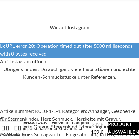
Wir auf Instagram
cURL error 28: Operation timed out after 5000 milliseconds
with 0 bytes received
Auf Instagram öffnen
Übrigens findest Du auch ganz
viele Inspirationen und echte
Kunden-Schmuckstücke
unter
Referenzen
.
Artikelnummer:
K010-1-1-1
Kategorien:
Anhänger
,
Geschenke
für Sternenkinder
,
Herz Schmuck
,
Herzkette mit Gravur
,
HERZSTÜCK
– Herzkette hängend
PRODUKT
209
€
Personalisierte Gravur
,
Sternenkind Erinnerung Andenken
,
mit personalisierter Gravur nach
139
€
AUSWÄHLEN
Wunsch
Trauerschmuck
Schlagwörter:
Fingerabdruck
,
Ketten
,
KONFIG
Shop
Warenkorb
Mein Konto
Start