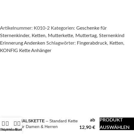
Artikelnummer:
K010-2
Kategorien:
Geschenke für
Sternenkinder
,
Ketten
,
Mutterkette
,
Muttertag
,
Sternenkind
Erinnerung Andenken
Schlagwörter:
Fingerabdruck
,
Ketten
,
KONFIG Kette Anhänger
KATEGORIEN
Trauerschmuck
Fingerabdruck Schmuck
Pfotenabdruck Schmuck
Sternenkinder Schmuck
Lebensbaum Schmuck
Sonderanfertigungen
ab
PRODUKT
HALSKETTE
– Standard Kette
Familien Bundles
für Damen & Herren
12,90
€
AUSWÄHLEN
Shop
Warenkorb
Mein Konto
Start