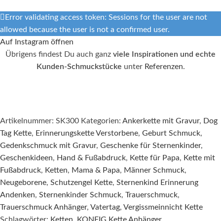
Error validating access token: Sessions for the user are not
allowed because the user is not a confirmed user.
Auf Instagram öffnen
Übrigens findest Du auch ganz
viele Inspirationen und echte
Kunden-Schmuckstücke
unter
Referenzen
.
Artikelnummer:
SK300
Kategorien:
Ankerkette mit Gravur
,
Dog
Tag Kette
,
Erinnerungskette Verstorbene
,
Geburt Schmuck
,
Gedenkschmuck mit Gravur
,
Geschenke für Sternenkinder
,
Geschenkideen
,
Hand & Fußabdruck
,
Kette für Papa
,
Kette mit
Fußabdruck
,
Ketten
,
Mama & Papa
,
Männer Schmuck
,
Neugeborene
,
Schutzengel Kette
,
Sternenkind Erinnerung
Andenken
,
Sternenkinder Schmuck
,
Trauerschmuck
,
Trauerschmuck Anhänger
,
Vatertag
,
Vergissmeinnicht Kette
Schlagwörter:
Ketten
,
KONFIG Kette Anhänger