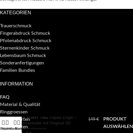
KATEGORIEN
Trauerschmuck
Fingerabdruck Schmuck
Pfotenabdruck Schmuck
Sternenkinder Schmuck
Lebensbaum Schmuck
Sonderanfertigungen
Familien Bundles
INFORMATION
FAQ
Material & Qualität
Ringgroessen
MILITARY TAG
Papas Engel –
PRODUKT
149
€
Zahlungsarten
Herrenkette mit Original 3D
119
€
AUSWÄHLEN
Versandarten
Abdruckgravur
Shop
Warenkorb
Mein Konto
Start