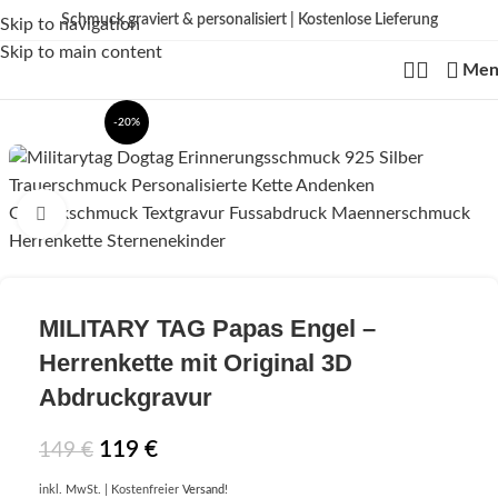
Schmuck graviert & personalisiert | Kostenlose Lieferung
Skip to navigation
Kein
billiger Edelstahl als Standard – wir fertigen aus echtem 925 Sterling
Skip to main content
Silber, mit hochwertiger 18K Vergoldung oder aus Echtgold.
Edelstahl nur bei
Men
ausdrücklich gewählter Variante.
-20%
Click to enlarge
MILITARY TAG
Papas Engel –
Herrenkette mit Original 3D
Abdruckgravur
119
€
149
€
inkl. MwSt.
| Kostenfreier
Versand
!