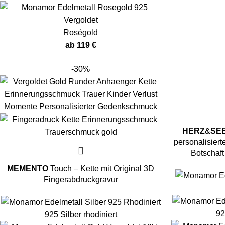
Roségold
ab
119
€
-30%
HERZ
&
SE
personalisierte
Botschaft 
MEMENTO
Touch – Kette mit Original 3D
Fingerabdruckgravur
92
925 Silber rhodiniert