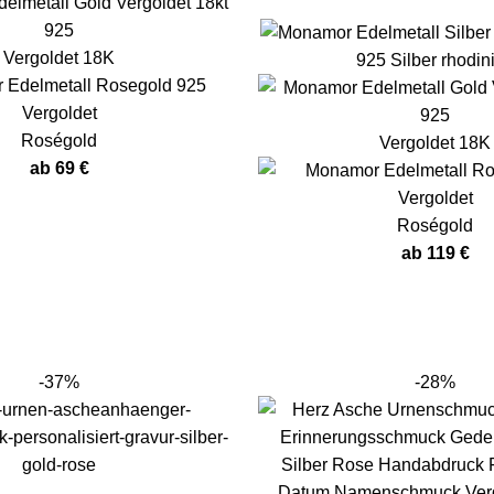
Vergoldet 18K
925 Silber rhodini
Roségold
Vergoldet 18K
ab
69
€
Roségold
ab
119
€
-37%
-28%