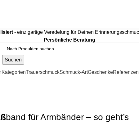
htem 925 Sterling Silber, mit hochwertiger 18K Vergoldung o
isiert
- einzigartige Veredelung für Deinen Erinnerungsschmu
Persönliche Beratung
Suchen
n
Kategorien
Trauerschmuck
Schmuck-Art
Geschenke
Referenzen
r Armbänder – so geht’s
a
ß
band für Armbänder – so geht’s