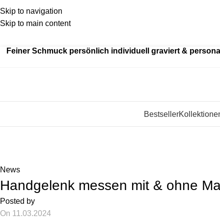
Skip to navigation
Skip to main content
Kein
billiger Edelstahl als Standard – wir fertigen aus ec
Feiner Schmuck persönlich individuell graviert & personal
Bestseller
Kollektione
Blog
Startseite
»
News
»
Handgelenk messen mit & ohne Maßband fü
News
Handgelenk messen mit & ohne M
Posted by
On 11.03.2024