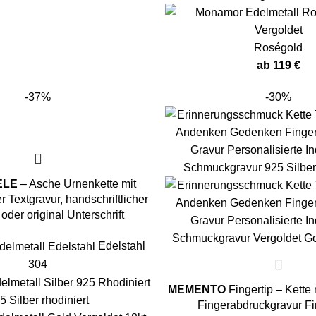
Roségold
ab
119
€
-37%
-30%
ELE
– Asche Urnenkette mit
r Textgravur, handschriftlicher
oder original Unterschrift
Edelstahl
304
MEMENTO
Fingertip – Kette 
5 Silber rhodiniert
Fingerabdruckgravur Fi