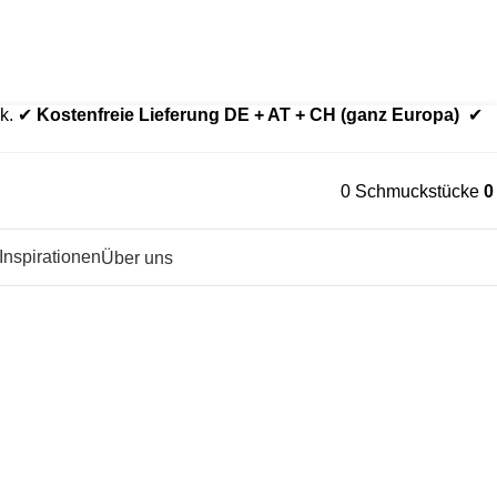
der aus Echtgold.
Edelstahl nur bei ausdrücklich gewählter Variante.
ck. ✔
Kostenfreie Lieferung DE + AT + CH (ganz Europa)
✔
0
Schmuckstücke
Inspirationen
Über uns