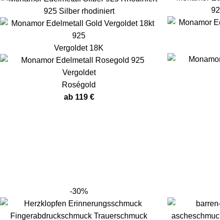
92
925 Silber rhodiniert
Vergoldet 18K
Roségold
ab
119
€
-30%