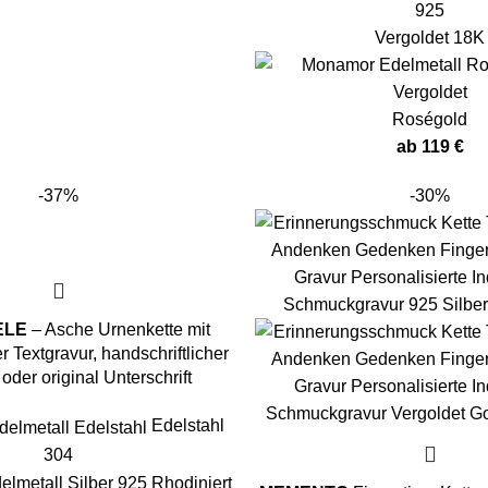
Vergoldet 18K
Roségold
ab
119
€
-37%
-30%
ELE
– Asche Urnenkette mit
r Textgravur, handschriftlicher
oder original Unterschrift
Edelstahl
304