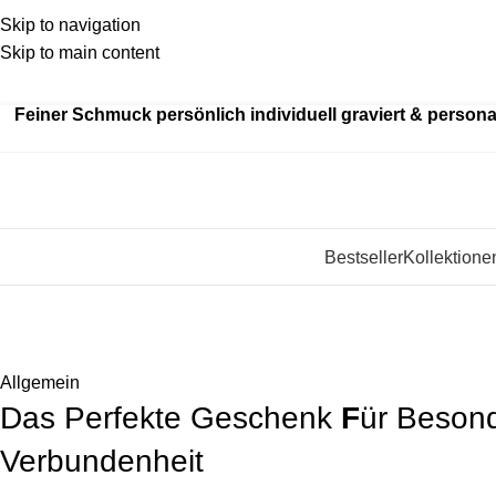
Skip to navigation
Skip to main content
Kein
billiger Edelstahl als Standard – wir fertigen aus ec
Feiner Schmuck persönlich individuell graviert & personal
Bestseller
Kollektione
Blog
Startseite
»
Allgemein
»
Das Perfekte Geschenk Für Besondere
Allgemein
Das Perfekte Geschenk
F
ür Beson
Verbundenheit