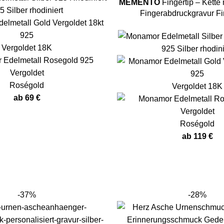
MEMENTO
Fingertip – Kette 
5 Silber rhodiniert
Fingerabdruckgravur Fi
Vergoldet 18K
925 Silber rhodini
Roségold
Vergoldet 18K
ab
69
€
Roségold
ab
119
€
-37%
-28%