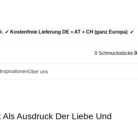
der aus Echtgold.
Edelstahl nur bei ausdrücklich gewählter Variante.
ck. ✔
Kostenfreie Lieferung DE + AT + CH (ganz Europa)
✔
0
Schmuckstücke
Inspirationen
Über uns
Verbundenheit
 Als Ausdruck Der Liebe Und