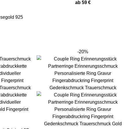
ab
59
€
-20%