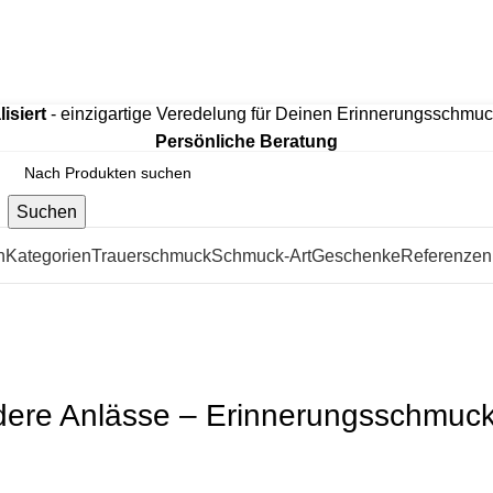
htem 925 Sterling Silber, mit hochwertiger 18K Vergoldung o
isiert
- einzigartige Veredelung für Deinen Erinnerungsschmu
Persönliche Beratung
Suchen
n
Kategorien
Trauerschmuck
Schmuck-Art
Geschenke
Referenzen
 Anlässe – Erinnerungsschmuck Als Ausdruck Der Liebe Und 
dere Anlässe – Erinnerungsschmuck