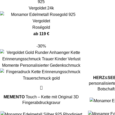
Vergoldet 24k
Roségold
ab
119
€
-30%
HERZ
&
SE
personalisierte
Botschaft 
MEMENTO
Touch – Kette mit Original 3D
Fingerabdruckgravur