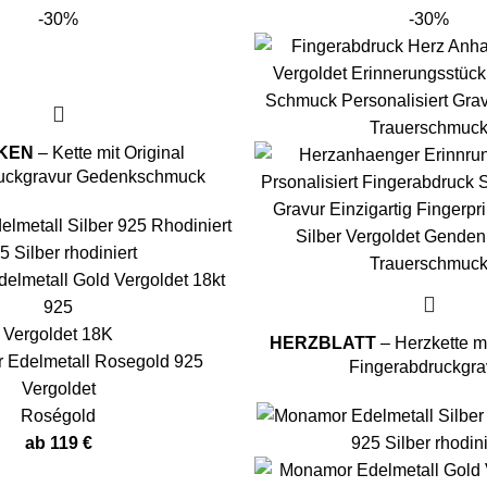
-30%
-30%
KEN
– Kette mit Original
ruckgravur Gedenkschmuck
5 Silber rhodiniert
Vergoldet 18K
HERZBLATT
– Herzkette mi
Fingerabdruckgra
Roségold
ab
119
€
925 Silber rhodini