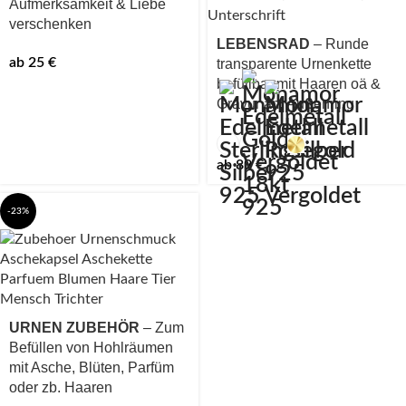
Aufmerksamkeit & Liebe
verschenken
LEBENSRAD
– Runde
ab
25
€
transparente Urnenkette
befüllbar mit Haaren oä &
Gravur am Au
ß
enring
ab
89
€
-23%
URNEN ZUBEHÖR
– Zum
Befüllen von Hohlräumen
mit Asche, Blüten, Parfüm
oder zb. Haaren