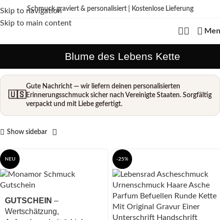
Schmuck graviert & personalisiert | Kostenlose Lieferung
Skip to navigation
Kein
billiger Edelstahl als Standard – wir fertigen aus echtem 925 Sterling
Skip to main content
Silber, mit hochwertiger 18K Vergoldung oder aus Echtgold.
Edelstahl nur bei
Men
ausdrücklich gewählter Variante.
Blume des Lebens Kette
Gute Nachricht — wir liefern deinen personalisierten
🇺🇸
Erinnerungsschmuck sicher nach Vereinigte Staaten. Sorgfältig
verpackt und mit Liebe gefertigt.
Show sidebar
NEU
-25%
GUTSCHEIN
–
Wertschätzung,